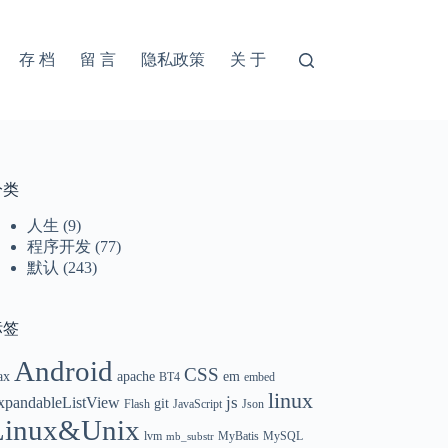
存 档
留 言
隐私政策
关 于
分类
人生
(9)
程序开发
(77)
默认
(243)
标签
Android
CSS
ax
apache
em
BT4
embed
linux
xpandableListView
js
git
Flash
JavaScript
Json
Linux&Unix
lvm
MyBatis
MySQL
mb_substr