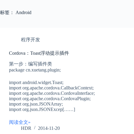
标签：
Android
程序开发
Cordova：Toast浮动提示插件
第一步：编写插件类
package cn.xuetang.plugin;
import android.widget.Toast;
import org.apache.cordova.CallbackContext;
import org.apache.cordova.CordovaInterface;
import org.apache.cordova.CordovaPlugin;
import org.json.JSONArray;
import org.json.JSONExcep[……]
阅读全文»
HDR
2014-11-20