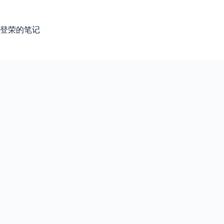
跳
过
内
登荣的笔记
容