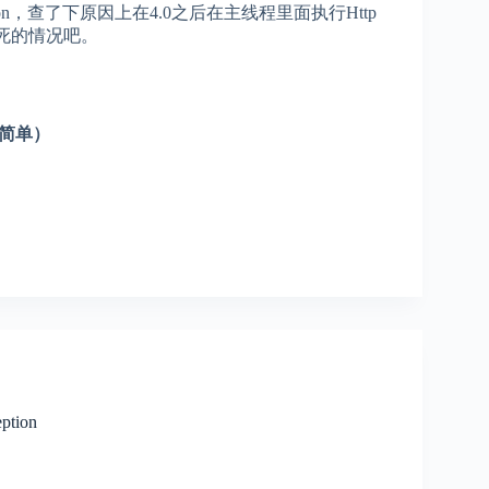
adException，查了下原因上在4.0之后在主线程里面执行Http
假死的情况吧。
简单）
tion