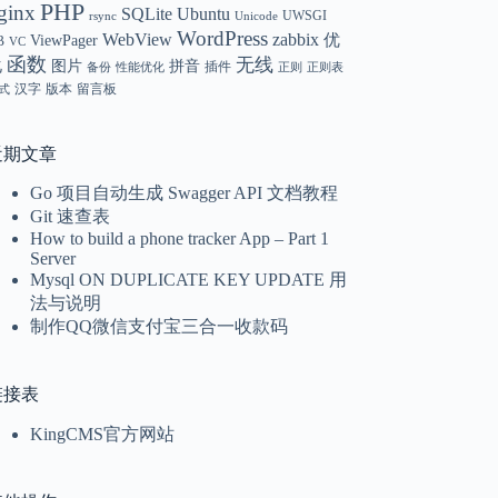
PHP
ginx
SQLite
Ubuntu
UWSGI
rsync
Unicode
WordPress
WebView
zabbix
优
ViewPager
B
VC
函数
无线
化
图片
拼音
插件
备份
性能优化
正则
正则表
汉字
版本
留言板
式
近期文章
Go 项目自动生成 Swagger API 文档教程
Git 速查表
How to build a phone tracker App – Part 1
Server
Mysql ON DUPLICATE KEY UPDATE 用
法与说明
制作QQ微信支付宝三合一收款码
链接表
KingCMS官方网站