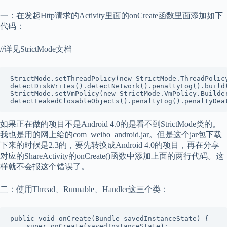
一：在发起Http请求的Activity里面的onCreate函数里面添加如下
代码：
//详见StrictMode文档
StrictMode.setThreadPolicy(new StrictMode.ThreadPolicy
detectDiskWrites().detectNetwork().penaltyLog().build(
StrictMode.setVmPolicy(new StrictMode.VmPolicy.Builder
detectLeakedClosableObjects().penaltyLog().penaltyDea
如果正在做的项目不是Android 4.0的是看不到StrictMode类的。
我也是用的网上给的com_weibo_android.jar。但是这个jar包下载
下来的时候是2.3的，要先转换成Android 4.0的项目，再在分享
对应的ShareActivity的onCreate()函数中添加上面的两行代码。这
样就不会报这个错误了。
二：使用Thread、Runnable、Handler这三个类：
public void onCreate(Bundle savedInstanceState) {

    super.onCreate(savedInstanceState);
