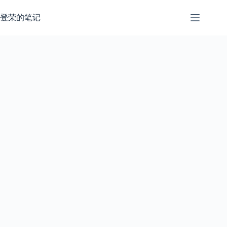
跳
过
登荣的笔记
内
容