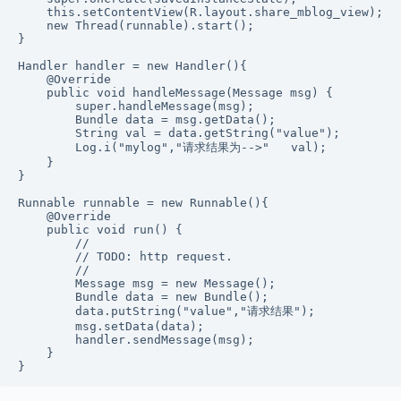
    this.setContentView(R.layout.share_mblog_view);

    new Thread(runnable).start();

}

Handler handler = new Handler(){

    @Override

    public void handleMessage(Message msg) {

        super.handleMessage(msg);

        Bundle data = msg.getData();

        String val = data.getString("value");

        Log.i("mylog","请求结果为-->"   val);

    }

}

Runnable runnable = new Runnable(){

    @Override

    public void run() {

        //

        // TODO: http request.

        //

        Message msg = new Message();

        Bundle data = new Bundle();

        data.putString("value","请求结果");

        msg.setData(data);

        handler.sendMessage(msg);

    }

}