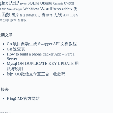
PHP
ginx
SQLite
Ubuntu
UWSGI
rsync
Unicode
WordPress
WebView
zabbix
优
ViewPager
B
VC
函数
无线
化
图片
拼音
插件
备份
性能优化
正则
正则表
汉字
版本
留言板
式
近期文章
Go 项目自动生成 Swagger API 文档教程
Git 速查表
How to build a phone tracker App – Part 1
Server
Mysql ON DUPLICATE KEY UPDATE 用
法与说明
制作QQ微信支付宝三合一收款码
链接表
KingCMS官方网站