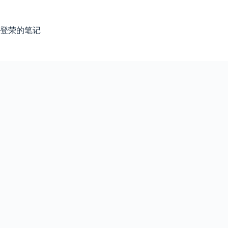
跳
过
内
登荣的笔记
容