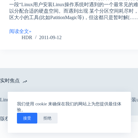
一段“Linux用户安装Linux操作系统时遇到的一个最常
以分配合适的硬盘空间。而遇到出现 某个分区空间耗尽时
区大小的工具(比如PatitionMagic等)，但这都只是暂时解[……
阅读全文»
HDR
2011-09-12
实时焦点
Linux查看文件编码格式及文件编码转换
新手XP下硬盘安装ub
我们使用 cookie 来确保在我们的网站上为您提供最佳体
验。
接受
拒绝
版权所有 © 2026 -
CreativeThemes
的 WordPress 主题