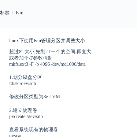
标签：
lvm
linux下使用lvm管理分区并调整大小
超过8T大小,先划2T一个的空间,再变大.
或者加个-F参数强制
mkfs.ext3 -F -b 4096 /dev/md1000/data
1.划分磁盘分区
fdisk /dev/sdb
修改分区类型为8e LVM
2.建立物理巻
pvcreate /dev/sdb1
查看系统现有的物理巻
pvscan