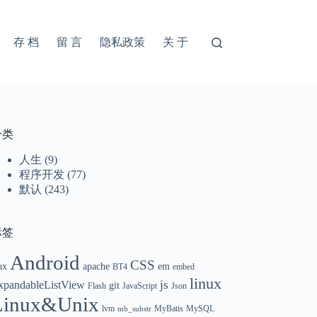
存 档
留 言
隐私政策
关 于
分类
人生
(9)
程序开发
(77)
默认
(243)
标签
Android
CSS
ax
apache
em
BT4
embed
linux
xpandableListView
js
git
Flash
JavaScript
Json
Linux&Unix
lvm
MyBatis
MySQL
mb_substr