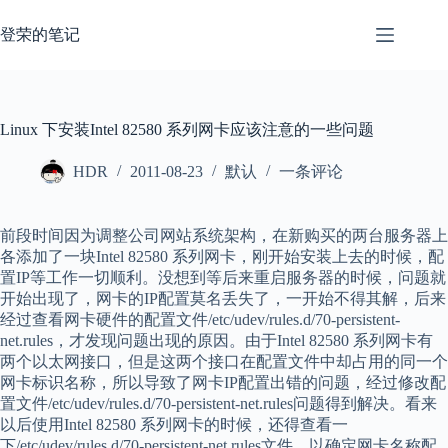
跳
过
登荣的笔记
内
容
Linux 下安装Intel 82580 系列网卡应该注意的一些问题
HDR
2011-08-23
默认
一条评论
前段时间因为调整公司网站系统架构，在新购买的两台服务器上
各添加了一块Intel 82580 系列网卡，刚开始安装上去的时候，配
置IP等工作一切顺利。没想到等后来重启服务器的时候，问题就
开始出现了，网卡的IP配置莫名丢失了，一开始不得其解，后来
经过查看网卡硬件的配置文件/etc/udev/rules.d/70-persistent-
net.rules，才发现问题出现的原因。由于Intel 82580 系列网卡有
两个以太网接口，但是这两个接口在配置文件中却占用的同一个
网卡标识名称，所以导致了网卡IP配置出错的问题，经过修改配
置文件/etc/udev/rules.d/70-persistent-net.rules问题得到解决。看来
以后使用Intel 82580 系列网卡的时候，还得查看一
下/etc/udev/rules.d/70-persistent-net.rules文件，以确定网卡名称配