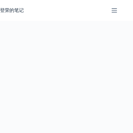
跳
过
登荣的笔记
内
容