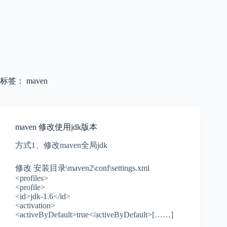
标签：
maven
maven 修改使用jdk版本
方式1、修改maven全局jdk
修改 安装目录\maven2\conf\settings.xml
<profiles>
<profile>
<id>jdk-1.6</id>
<activation>
<activeByDefault>true</activeByDefault>[……]