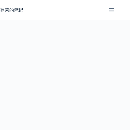
跳
过
登荣的笔记
内
容