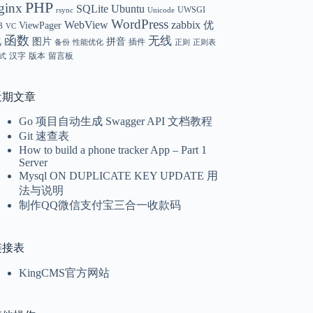
PHP
ginx
SQLite
Ubuntu
UWSGI
rsync
Unicode
WordPress
WebView
zabbix
优
ViewPager
B
VC
函数
无线
化
图片
拼音
插件
备份
性能优化
正则
正则表
汉字
版本
留言板
式
近期文章
Go 项目自动生成 Swagger API 文档教程
Git 速查表
How to build a phone tracker App – Part 1
Server
Mysql ON DUPLICATE KEY UPDATE 用
法与说明
制作QQ微信支付宝三合一收款码
链接表
KingCMS官方网站