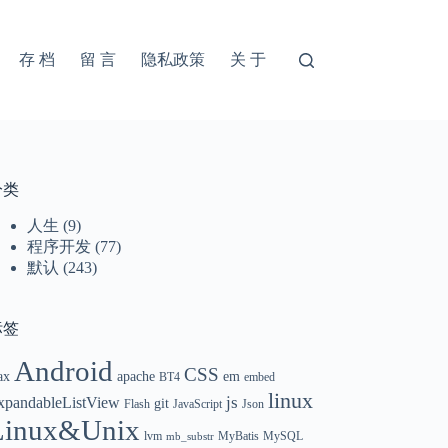
存 档
留 言
隐私政策
关 于
分类
人生
(9)
程序开发
(77)
默认
(243)
标签
Android
CSS
ax
apache
em
BT4
embed
linux
xpandableListView
js
git
Flash
JavaScript
Json
Linux&Unix
lvm
MyBatis
MySQL
mb_substr