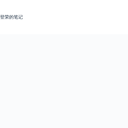
跳
过
内
登荣的笔记
容