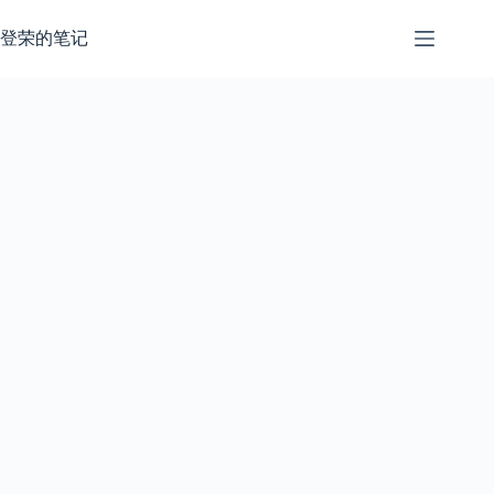
跳
过
登荣的笔记
内
容