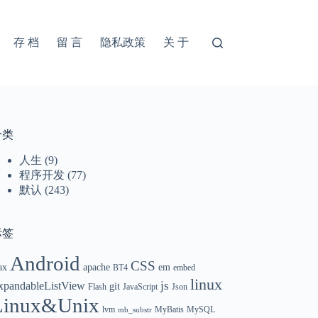
存 档
留 言
隐私政策
关 于
分类
人生
(9)
程序开发
(77)
默认
(243)
标签
Android
CSS
ax
apache
em
BT4
embed
linux
xpandableListView
js
git
Flash
JavaScript
Json
Linux&Unix
lvm
MyBatis
MySQL
mb_substr