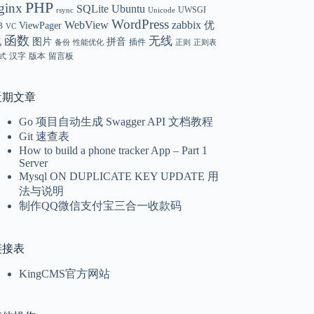
PHP
ginx
SQLite
Ubuntu
UWSGI
rsync
Unicode
WordPress
WebView
zabbix
优
ViewPager
B
VC
函数
无线
化
图片
拼音
插件
备份
性能优化
正则
正则表
汉字
版本
留言板
式
近期文章
Go 项目自动生成 Swagger API 文档教程
Git 速查表
How to build a phone tracker App – Part 1
Server
Mysql ON DUPLICATE KEY UPDATE 用
法与说明
制作QQ微信支付宝三合一收款码
链接表
KingCMS官方网站