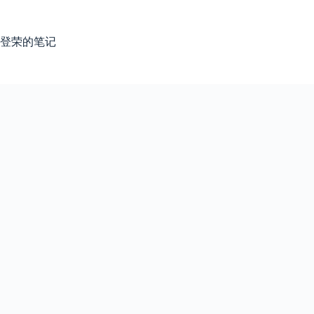
跳
过
内
登荣的笔记
容