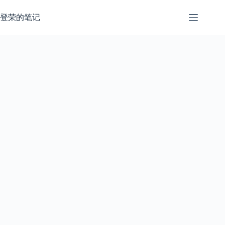
跳
过
登荣的笔记
内
容