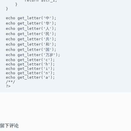
        return $str_1;

    }

}

echo get_letter('中');

echo get_letter('华');

echo get_letter('人');

echo get_letter('民');

echo get_letter('共');

echo get_letter('和');

echo get_letter('国');

echo get_letter('万岁');

echo get_letter('c');

echo get_letter('h');

echo get_letter('i');

echo get_letter('n');

echo get_letter('a');

/**/

留下评论