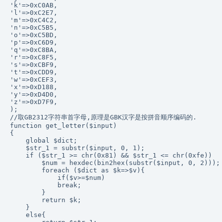
'k'=>0xC0AB,

'l'=>0xC2E7,

'm'=>0xC4C2,

'n'=>0xC5B5,

'o'=>0xC5BD,

'p'=>0xC6D9,

'q'=>0xC8BA,

'r'=>0xC8F5,

's'=>0xCBF9,

't'=>0xCDD9,

'w'=>0xCEF3,

'x'=>0xD188,

'y'=>0xD4D0,

'z'=>0xD7F9,

);

//取GB2312字符串首字母,原理是GBK汉字是按拼音顺序编码的.

function get_letter($input)

{

    global $dict;

    $str_1 = substr($input, 0, 1);

    if ($str_1 >= chr(0x81) && $str_1 <= chr(0xfe))   
        $num = hexdec(bin2hex(substr($input, 0, 2)));

        foreach ($dict as $k=>$v){

            if($v>=$num)

            break;

        }

        return $k;

    }

    else{
