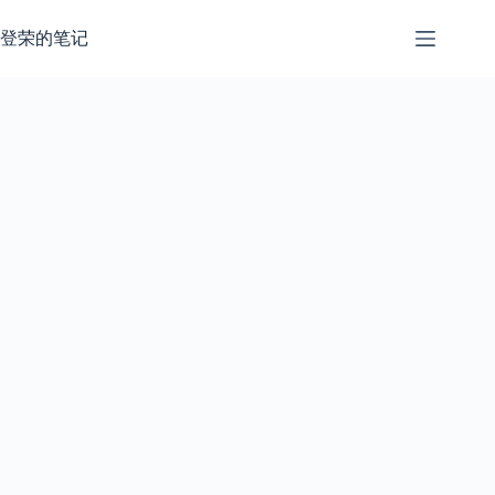
跳
过
登荣的笔记
内
容