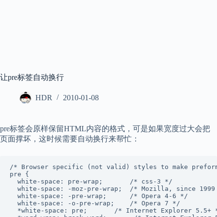
让pre标签自动换行
HDR
2010-01-08
pre标签会原样保留HTML内容的格式，可是如果宽度过大会把
页面撑坏，这时候需要自动换行来帮忙：
/* Browser specific (not valid) styles to make preform
pre {

  white-space: pre-wrap;       /* css-3 */

  white-space: -moz-pre-wrap;  /* Mozilla, since 1999 
  white-space: -pre-wrap;      /* Opera 4-6 */

  white-space: -o-pre-wrap;    /* Opera 7 */

  *white-space: pre;       /* Internet Explorer 5.5+ *