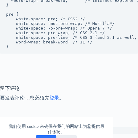
  *word-wrap: break-word;       /* Internet Explorer 5
}

pre {

    white-space: pre; /* CSS2 */

    white-space: -moz-pre-wrap; /* Mozilla*/

    white-space: -o-pre-wrap; /* Opera 7 */

    white-space: pre-wrap; /* CSS 2.1 */

    white-space: pre-line; /* CSS 3 (and 2.1 as well, 
    word-wrap: break-word; /* IE */

留下评论
要发表评论，您必须先
登录
。
我们使用 cookie 来确保在我们的网站上为您提供最
版权所有 © 2026 -
CreativeThemes
的 WordPress 主题
佳体验。
鄂ICP备13000209号-1