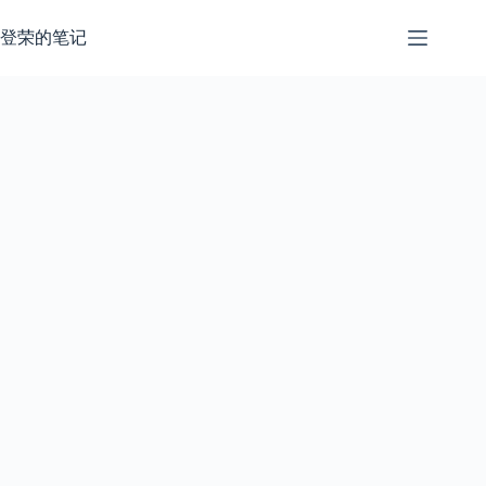
跳
过
登荣的笔记
内
容