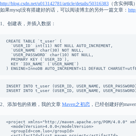
http://blog.csdn.net/u013142781/article/details/50316383
（含实例哦
如果mysql没有搭建好的话，可以阅读博主的另外一篇文章：
http
1、创建表，并插入数据：
CREATE TABLE `t_user` (

  `USER_ID` int(11) NOT NULL AUTO_INCREMENT,

  `USER_NAME` char(30) NOT NULL,

  `USER_PASSWORD` char(10) NOT NULL,

  PRIMARY KEY (`USER_ID`),

  KEY `IDX_NAME` (`USER_NAME`)

) ENGINE=InnoDB AUTO_INCREMENT=11 DEFAULT CHARSET=utf
INSERT INTO t_user (USER_ID, USER_NAME, USER_PASSWORD)
INSERT INTO t_user (USER_ID, USER_NAME, USER_PASSWORD
2、添加包的依赖，我的文章
Maven之初恋
，已经创建好的mav
<project xmlns="http://maven.apache.org/POM/4.0.0" xm
  <modelVersion>4.0.0</modelVersion>

  <groupId>com.luo</groupId>

  <artifactId>first_maven_project</artifactId>
