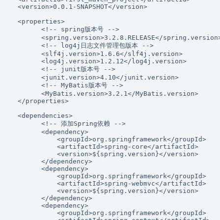
  <version>0.0.1-SNAPSHOT</version>

  <properties>

        <!-- spring版本号 -->

        <spring.version>3.2.8.RELEASE</spring.version>
        <!-- log4j日志文件管理包版本 -->

        <slf4j.version>1.6.6</slf4j.version>

        <log4j.version>1.2.12</log4j.version>

        <!-- junit版本号 -->

        <junit.version>4.10</junit.version>

        <!-- MyBatis版本号 -->

        <MyBatis.version>3.2.1</MyBatis.version>

  </properties>

  <dependencies>

        <!-- 添加Spring依赖 -->

        <dependency>

            <groupId>org.springframework</groupId>

            <artifactId>spring-core</artifactId>

            <version>${spring.version}</version>

        </dependency>

        <dependency>

            <groupId>org.springframework</groupId>

            <artifactId>spring-webmvc</artifactId>

            <version>${spring.version}</version>

        </dependency>

        <dependency>

            <groupId>org.springframework</groupId>
