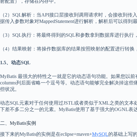
射配置），存储在内存中。
（2）SQL解析：当API接口层接收到调用请求时，会接收到传入SQL的I
据传入参数对象对MappedStatement进行解析，解析后可以得
（3）SQL执行：将最终得到的SQL和参数拿到数据库进行执
（4）结果映射：将操作数据库的结果按照映射的配置进行转换，可以
1.5、动态SQL
MyBatis 最强大的特性之一就是它的动态语句功能。如果您
columns列后面省略一个逗号等。动态语句能够完全解决掉这些痛
些状况。
动态SQL元素对于任何使用过JSTL或者类似于XML之类的文本
下差不多二分之一的元素。MyBatis使用了基于强大的OGNL
二、MyBatis实例
接下来的MyBatis的实例是在eclipse+maven+
MySQL
的基础上写的