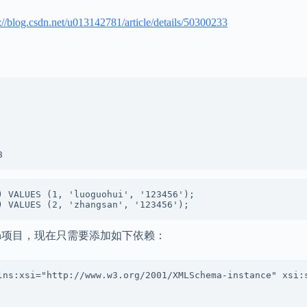
）
://blog.csdn.net/u013142781/article/details/50300233
8
 VALUES (1, 'luoguohui', '123456');

) VALUES (2, 'zhangsan', '123456');
en项目，现在只需要添加如下依赖：
lns:xsi="http://www.w3.org/2001/XMLSchema-instance" xsi:s