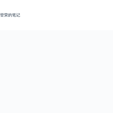
跳
过
内
登荣的笔记
容