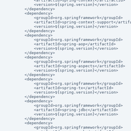
            <artifactId>spring-context</artifactId>

            <version>${spring.version}</version>

        </dependency>

        <dependency>

            <groupId>org.springframework</groupId>

            <artifactId>spring-context-support</artifa
            <version>${spring.version}</version>

        </dependency>

        <dependency>

            <groupId>org.springframework</groupId>

            <artifactId>spring-aop</artifactId>

            <version>${spring.version}</version>

        </dependency>

        <dependency>

            <groupId>org.springframework</groupId>

            <artifactId>spring-aspects</artifactId>

            <version>${spring.version}</version>

        </dependency>

        <dependency>

            <groupId>org.springframework</groupId>

            <artifactId>spring-tx</artifactId>

            <version>${spring.version}</version>

        </dependency>

        <dependency>

            <groupId>org.springframework</groupId>

            <artifactId>spring-jdbc</artifactId>

            <version>${spring.version}</version>

        </dependency>

        <dependency>

            <groupId>org.springframework</groupId>
