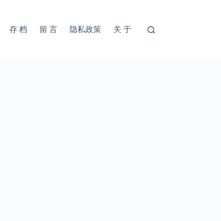
存 档
留 言
隐私政策
关 于