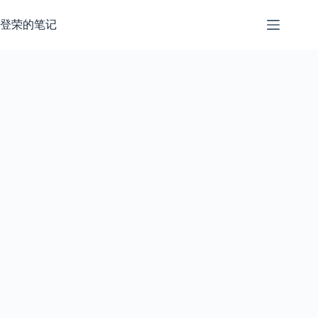
跳
过
登荣的笔记
内
容