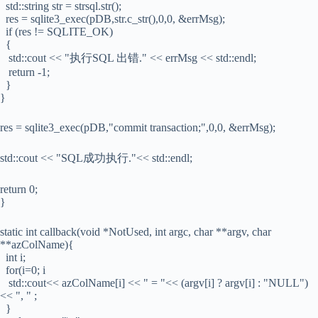
std::string str = strsql.str();
res = sqlite3_exec(pDB,str.c_str(),0,0, &errMsg);
if (res != SQLITE_OK)
{
std::cout << "执行SQL 出错." << errMsg << std::endl;
return -1;
}
}
res = sqlite3_exec(pDB,"commit transaction;",0,0, &errMsg);
std::cout << "SQL成功执行."<< std::endl;
return 0;
}
static int callback(void *NotUsed, int argc, char **argv, char
**azColName){
int i;
for(i=0; i
std::cout<< azColName[i] << " = "<< (argv[i] ? argv[i] : "NULL")
<< ", " ;
}