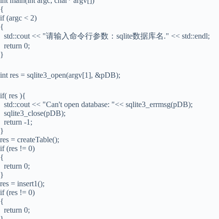
int main(int argc, char* argv[])
{
if (argc < 2)
{
std::cout << "请输入命令行参数：sqlite数据库名." << std::endl;
return 0;
}
int res = sqlite3_open(argv[1], &pDB);
if( res ){
std::cout << "Can't open database: "<< sqlite3_errmsg(pDB);
sqlite3_close(pDB);
return -1;
}
res = createTable();
if (res != 0)
{
return 0;
}
res = insert1();
if (res != 0)
{
return 0;
}