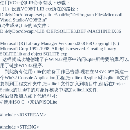
使用VC++的LIB命令有以下步骤：
（1）设置VC98中LIB.exe所在的路径：
D:\MyDoc\db\capi>set path=%path%;"D:\Program Files\Microsoft
Visual Studio\VC98\Bin"
(2)生成SQLite的lib文件：
D:\MyDoc\db\capi>LIB /DEF:SQLITE3.DEF /MACHINE:IX86
Microsoft (R) Library Manager Version 6.00.8168 Copyright (C)
Microsoft Corp 1992-1998. All rights reserved. Creating library
SQLITE.lib and object SQLITE.exp
这样就成功地创建了在WIN32程序中访问sqlite所需要的库,可以
用于链接WIN32程序.
到此所有使用sqlite的准备工作已告罄.现在在MSVC6中新建一
个Win32 Console Application工程,把sqlite.dll,sqlite.h和sqlite.lib文件
复制到工程文件夹中,把sqlite.h文件加入到项目中,然后在Project
Setting的Link中的对象库模块中增加sqlite.lib文件.
然后修改加入如下代码即可:
// 使用ISO C++来访问SQLite
#include <IOSTREAM>
#include <STRING>