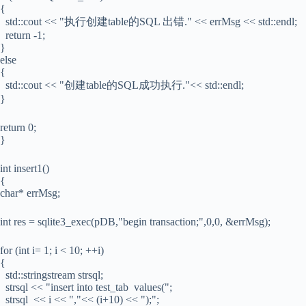
{
std::cout << "执行创建table的SQL 出错." << errMsg << std::endl;
return -1;
}
else
{
std::cout << "创建table的SQL成功执行."<< std::endl;
}
return 0;
}
int insert1()
{
char* errMsg;
int res = sqlite3_exec(pDB,"begin transaction;",0,0, &errMsg);
for (int i= 1; i < 10; ++i)
{
std::stringstream strsql;
strsql << "insert into test_tab values(";
strsql << i << ","<< (i+10) << ");";