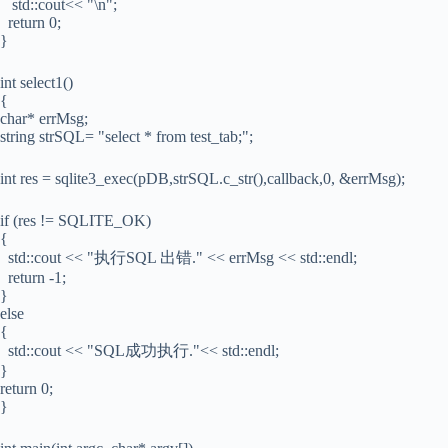
std::cout<< "\n";
return 0;
}
int select1()
{
char* errMsg;
string strSQL= "select * from test_tab;";
int res = sqlite3_exec(pDB,strSQL.c_str(),callback,0, &errMsg);
if (res != SQLITE_OK)
{
std::cout << "执行SQL 出错." << errMsg << std::endl;
return -1;
}
else
{
std::cout << "SQL成功执行."<< std::endl;
}
return 0;
}