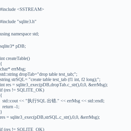
#include <SSTREAM>
#include "sqlite3.h"
using namespace std;
sqlite3* pDB;
int createTable()
{
char* errMsg;
std::string dropTab="drop table test_tab;";
string strSQL= "create table test_tab (f1 int, f2 long);";
int res = sqlite3_exec(pDB,dropTab.c_str(),0,0, &errMsg);
if (res != SQLITE_OK)
{
std::cout << "执行SQL 出错." << errMsg << std::endl;
return -1;
}
res = sqlite3_exec(pDB,strSQL.c_str(),0,0, &errMsg);
if (res != SQLITE_OK)