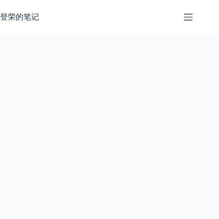
跳
过
登荣的笔记
内
容