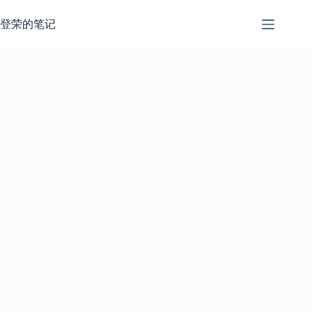
跳
过
登荣的笔记
内
容