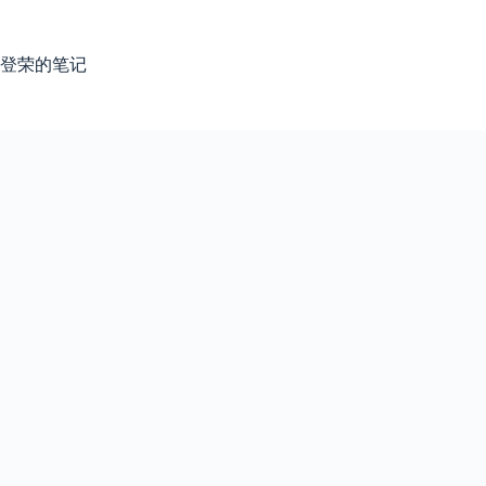
跳
过
内
登荣的笔记
容