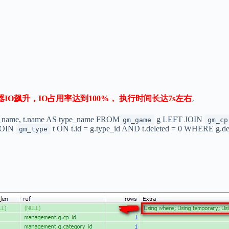
IO飙升，IO占用率达到100%， 执行时间长达7s左右
。
y_name, t.name AS type_name FROM
g LEFT JOIN
gm_game
gm_cp
 JOIN
t ON t.id = g.type_id AND t.deleted = 0 WHERE g.
gm_type