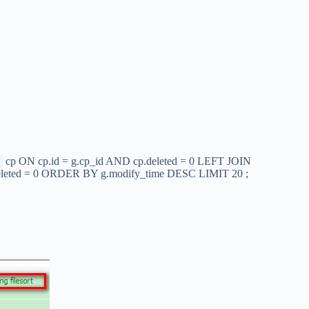
cp ON cp.id = g.cp_id AND cp.deleted = 0 LEFT JOIN
deleted = 0 ORDER BY g.modify_time DESC LIMIT 20 ;