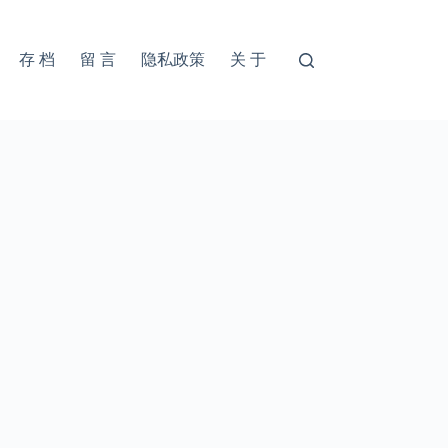
存 档
留 言
隐私政策
关 于