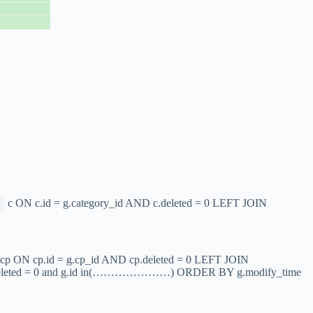
c ON c.id = g.category_id AND c.deleted = 0 LEFT JOIN
y
cp ON cp.id = g.cp_id AND cp.deleted = 0 LEFT JOIN
g.deleted = 0 and g.id in(…………………) ORDER BY g.modify_time