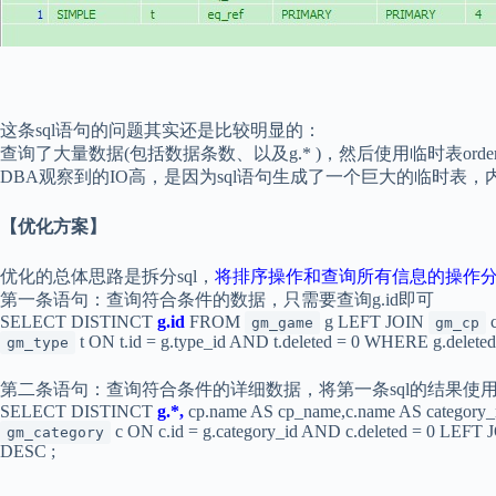
这条sql语句的问题其实还是比较明显的：
查询了大量数据(包括数据条数、以及g.* )，然后使用临时表orde
DBA观察到的IO高，是因为sql语句生成了一个巨大的临时表
【优化方案】
优化的总体思路是拆分sql，
将排序操作和查询所有信息的操作
第一条语句：查询符合条件的数据，只需要查询g.id即可
SELECT DISTINCT
g.id
FROM
g LEFT JOIN
c
gm_game
gm_cp
t ON t.id = g.type_id AND t.deleted = 0 WHERE g.dele
gm_type
第二条语句：查询符合条件的详细数据，将第一条sql的结果使用i
SELECT DISTINCT
g.*,
cp.name AS cp_name,c.name AS category
c ON c.id = g.category_id AND c.deleted = 0 LEFT
gm_category
DESC ;