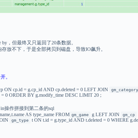
r by，但最终又只返回了20条数据。
，内存放不下，于是全部拷贝到磁盘，导致IO飙升。
分开。
p ON cp.id = g.cp_id AND cp.deleted = 0 LEFT JOIN
gm_categor
ted = 0 ORDER BY g.modify_time DESC LIMIT 20 ;
n操作拼接到第二条的sql
_name,t.name AS type_name FROM
g LEFT JOIN
gm_game
gm_cp
 JOIN
t ON t.id = g.type_id AND t.deleted = 0 WHERE 
gm_type