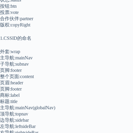
按钮:btn
投票:vote
合作伙伴:partner
版权:copyRight
1.CSSID的命名
外套:wrap
主导航:mainNav
子导航:subnav
页脚:footer
整个页面:content
页眉:header
页脚:footer
商标:label
标题:title
主导航:mainNav(globalNav)
顶导航:topnav
边导航:sidebar
左导航:leftsideBar
右导航:rightsideBar