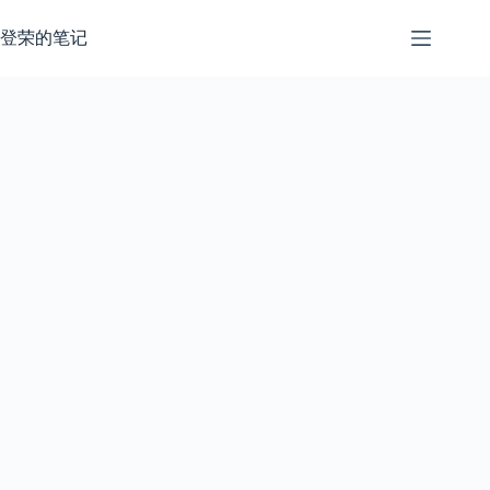
跳
过
登荣的笔记
内
容