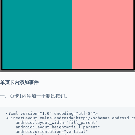
单页卡内添加事件
一、页卡1内添加一个测试按钮。
<?xml version="1.0" encoding="utf-8"?>

<LinearLayout xmlns:android="http://schemas.android.co
    android:layout_width="fill_parent"

    android:layout_height="fill_parent"

    android:orientation="vertical"
