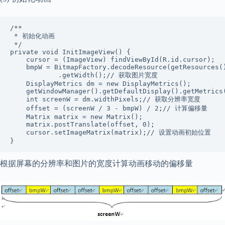
/**

 * 初始化动画

 */

private void InitImageView() {

    cursor = (ImageView) findViewById(R.id.cursor);

    bmpW = BitmapFactory.decodeResource(getResources()
            .getWidth();// 获取图片宽度

    DisplayMetrics dm = new DisplayMetrics();

    getWindowManager().getDefaultDisplay().getMetrics(
    int screenW = dm.widthPixels;// 获取分辨率宽度

    offset = (screenW / 3 - bmpW) / 2;// 计算偏移量

    Matrix matrix = new Matrix();

    matrix.postTranslate(offset, 0);

    cursor.setImageMatrix(matrix);// 设置动画初始位置

}
根据屏幕的分辨率和图片的宽度计算动画移动的偏移量