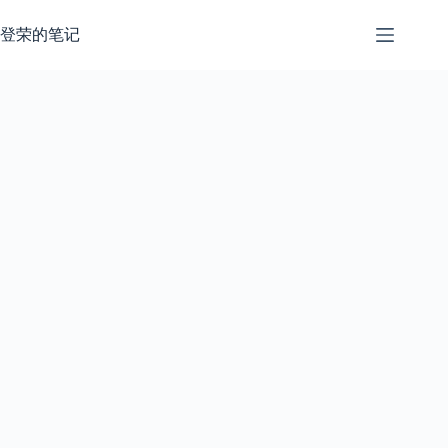
跳
过
登荣的笔记
内
容