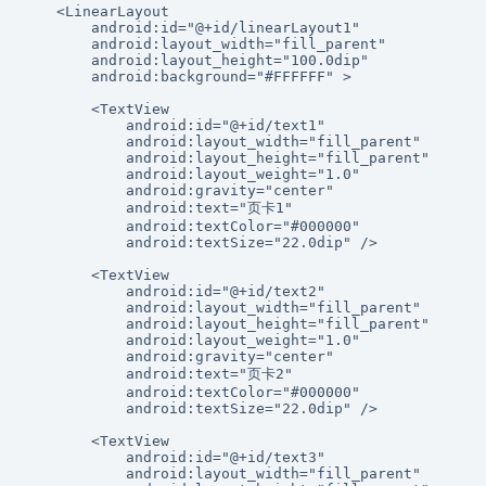
    <LinearLayout

        android:id="@+id/linearLayout1"

        android:layout_width="fill_parent"

        android:layout_height="100.0dip"

        android:background="#FFFFFF" >

        <TextView

            android:id="@+id/text1"

            android:layout_width="fill_parent"

            android:layout_height="fill_parent"

            android:layout_weight="1.0"

            android:gravity="center"

            android:text="页卡1"

            android:textColor="#000000"

            android:textSize="22.0dip" />

        <TextView

            android:id="@+id/text2"

            android:layout_width="fill_parent"

            android:layout_height="fill_parent"

            android:layout_weight="1.0"

            android:gravity="center"

            android:text="页卡2"

            android:textColor="#000000"

            android:textSize="22.0dip" />

        <TextView

            android:id="@+id/text3"

            android:layout_width="fill_parent"
