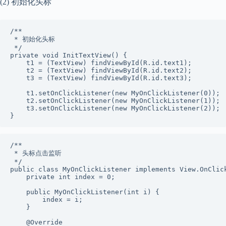
(2) 初始化头标
/**

 * 初始化头标

 */

private void InitTextView() {

    t1 = (TextView) findViewById(R.id.text1);

    t2 = (TextView) findViewById(R.id.text2);

    t3 = (TextView) findViewById(R.id.text3);

    t1.setOnClickListener(new MyOnClickListener(0));

    t2.setOnClickListener(new MyOnClickListener(1));

    t3.setOnClickListener(new MyOnClickListener(2));

}
/**

 * 头标点击监听

 */

public class MyOnClickListener implements View.OnClick
    private int index = 0;

    public MyOnClickListener(int i) {

        index = i;

    }

    @Override
