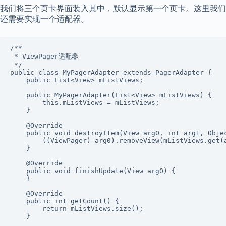
我们将三个页卡界面装入其中，默认显示第一个页卡。这里我们
还需要实现一个适配器。
/**

 * ViewPager适配器

 */

public class MyPagerAdapter extends PagerAdapter {

    public List<View> mListViews;

    public MyPagerAdapter(List<View> mListViews) {

        this.mListViews = mListViews;

    }

    @Override

    public void destroyItem(View arg0, int arg1, Objec
        ((ViewPager) arg0).removeView(mListViews.get(a
    }

    @Override

    public void finishUpdate(View arg0) {

    }

    @Override

    public int getCount() {

        return mListViews.size();

    }
