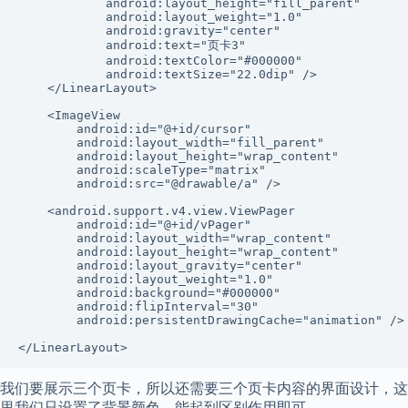
            android:layout_height="fill_parent"

            android:layout_weight="1.0"

            android:gravity="center"

            android:text="页卡3"

            android:textColor="#000000"

            android:textSize="22.0dip" />

    </LinearLayout>

    <ImageView

        android:id="@+id/cursor"

        android:layout_width="fill_parent"

        android:layout_height="wrap_content"

        android:scaleType="matrix"

        android:src="@drawable/a" />

    <android.support.v4.view.ViewPager

        android:id="@+id/vPager"

        android:layout_width="wrap_content"

        android:layout_height="wrap_content"

        android:layout_gravity="center"

        android:layout_weight="1.0"

        android:background="#000000"

        android:flipInterval="30"

        android:persistentDrawingCache="animation" />

</LinearLayout>
我们要展示三个页卡，所以还需要三个页卡内容的界面设计，这
里我们只设置了背景颜色，能起到区别作用即可。