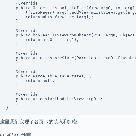
    @Override

    public Object instantiateItem(View arg0, int arg1)
        ((ViewPager) arg0).addView(mListViews.get(arg1
        return mListViews.get(arg1);

    }

    @Override

    public boolean isViewFromObject(View arg0, Object 
        return arg0 == (arg1);

    }

    @Override

    public void restoreState(Parcelable arg0, ClassLoa
    }

    @Override

    public Parcelable saveState() {

        return null;

    }

    @Override

    public void startUpdate(View arg0) {

    }

}
这里我们实现了各页卡的装入和卸载
(3) 初始化动画