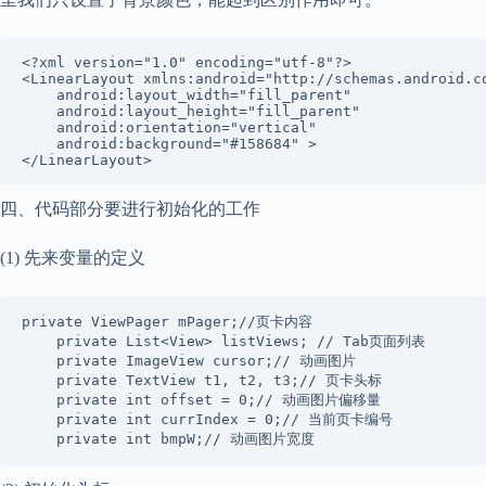
<?xml version="1.0" encoding="utf-8"?>

<LinearLayout xmlns:android="http://schemas.android.co
    android:layout_width="fill_parent"

    android:layout_height="fill_parent"

    android:orientation="vertical"

    android:background="#158684" >

</LinearLayout>
四、代码部分要进行初始化的工作
(1) 先来变量的定义
private ViewPager mPager;//页卡内容

    private List<View> listViews; // Tab页面列表

    private ImageView cursor;// 动画图片

    private TextView t1, t2, t3;// 页卡头标

    private int offset = 0;// 动画图片偏移量

    private int currIndex = 0;// 当前页卡编号

    private int bmpW;// 动画图片宽度