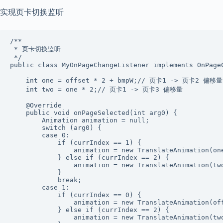
实现页卡切换监听
/**

 * 页卡切换监听

 */

public class MyOnPageChangeListener implements OnPageC
    int one = offset * 2 + bmpW;// 页卡1 -> 页卡2 偏移量

    int two = one * 2;// 页卡1 -> 页卡3 偏移量

    @Override

    public void onPageSelected(int arg0) {

        Animation animation = null;

        switch (arg0) {

        case 0:

            if (currIndex == 1) {

                animation = new TranslateAnimation(one
            } else if (currIndex == 2) {

                animation = new TranslateAnimation(two
            }

            break;

        case 1:

            if (currIndex == 0) {

                animation = new TranslateAnimation(off
            } else if (currIndex == 2) {

                animation = new TranslateAnimation(two