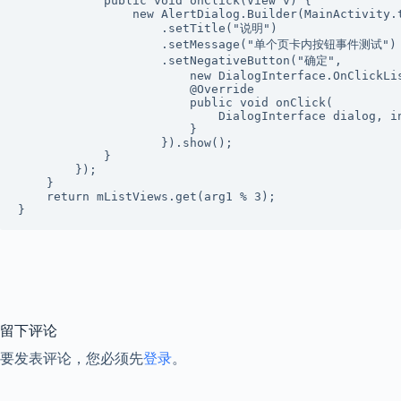
            public void onClick(View v) {

                new AlertDialog.Builder(MainActivity.t
                    .setTitle("说明")

                    .setMessage("单个页卡内按钮事件测试")

                    .setNegativeButton("确定",

                        new DialogInterface.OnClickLis
                        @Override

                        public void onClick(

                            DialogInterface dialog, in
                        }

                    }).show();

            }

        });

    }

    return mListViews.get(arg1 % 3);

}
留下评论
要发表评论，您必须先
登录
。