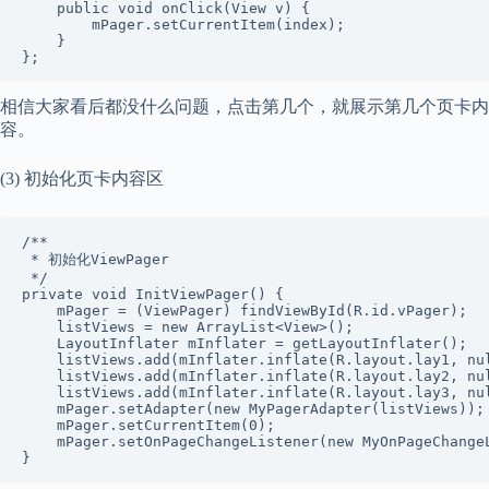
    public void onClick(View v) {

        mPager.setCurrentItem(index);

    }

};
相信大家看后都没什么问题，点击第几个，就展示第几个页卡内
容。
(3) 初始化页卡内容区
/**

 * 初始化ViewPager

 */

private void InitViewPager() {

    mPager = (ViewPager) findViewById(R.id.vPager);

    listViews = new ArrayList<View>();

    LayoutInflater mInflater = getLayoutInflater();

    listViews.add(mInflater.inflate(R.layout.lay1, nul
    listViews.add(mInflater.inflate(R.layout.lay2, nul
    listViews.add(mInflater.inflate(R.layout.lay3, nul
    mPager.setAdapter(new MyPagerAdapter(listViews));

    mPager.setCurrentItem(0);

    mPager.setOnPageChangeListener(new MyOnPageChangeL
}