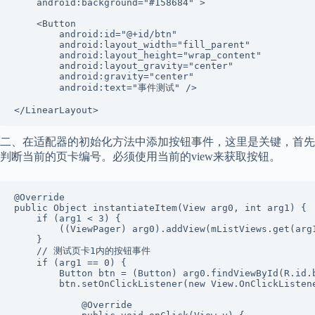
    android:background="#158684" >

    <Button

        android:id="@+id/btn"

        android:layout_width="fill_parent"

        android:layout_height="wrap_content"

        android:layout_gravity="center"

        android:gravity="center"

        android:text="事件测试" />

</LinearLayout>
二、在适配器的初始化方法中添加按钮事件，这里是关键，首先
判断当前的页卡编号。必须使用当前的view来获取按钮。
@Override

public Object instantiateItem(View arg0, int arg1) {

    if (arg1 < 3) {

        ((ViewPager) arg0).addView(mListViews.get(arg1
    }

    // 测试页卡1内的按钮事件

    if (arg1 == 0) {

        Button btn = (Button) arg0.findViewById(R.id.b
        btn.setOnClickListener(new View.OnClickListene
            @Override
