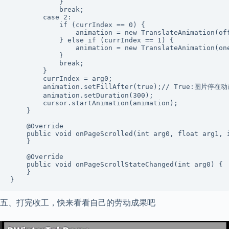
            }

            break;

        case 2:

            if (currIndex == 0) {

                animation = new TranslateAnimation(off
            } else if (currIndex == 1) {

                animation = new TranslateAnimation(one
            }

            break;

        }

        currIndex = arg0;

        animation.setFillAfter(true);// True:图片停
        animation.setDuration(300);

        cursor.startAnimation(animation);

    }

    @Override

    public void onPageScrolled(int arg0, float arg1, i
    }

    @Override

    public void onPageScrollStateChanged(int arg0) {

    }

}
五、打完收工，快来看看自己的劳动成果吧