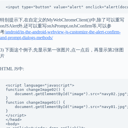
<input type="button" value="alert" onclick="alert(doc
特别提示下,在自定义的MyWebChromeClient())中,除了可以重写
onJSAlert外,还可以重写onJsPrompt,onJsConfirm等,可以参
考
/android/in-the-android-webview-js-customize-the-alert-confirm-
and-prompt-dialogs-methods/
3) 下面这个例子,先显示第一张图片,点一点后，再显示第2张图
片
HTML JS中:
<script language="javascript"> 

function changeImage02() { 

    document.getElementById("image").src="navy02.jpg";
} 

function changeImage01() { 

    document.getElementById("image").src="navy01.jpg";
} 

</script> 

</head> 

<body> 
