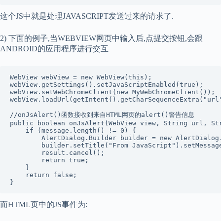
这个JS中就是处理JAVASCRIPT发送过来的请求了.
2) 下面的例子,当WEBVIEW网页中输入后,点提交按钮,会跟
ANDROID的应用程序进行交互
WebView webView = new WebView(this); 

webView.getSettings().setJavaScriptEnabled(true); 

webView.setWebChromeClient(new MyWebChromeClient()); 

webView.loadUrl(getIntent().getCharSequenceExtra("url"
//onJsAlert()函数接收到来自HTML网页的alert()警告信息 

public boolean onJsAlert(WebView view, String url, Str
    if (message.length() != 0) { 

        AlertDialog.Builder builder = new AlertDialog.
        builder.setTitle("From JavaScript").setMessage
        result.cancel(); 

        return true; 

    } 

    return false; 

}
而HTML页中的JS事件为: