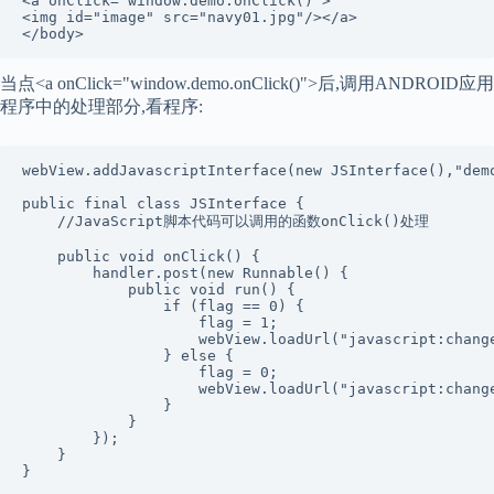
<a onClick="window.demo.onClick()"> 

<img id="image" src="navy01.jpg"/></a> 

</body> 
当点<a onClick="window.demo.onClick()">后,调用ANDROID应用
程序中的处理部分,看程序:
webView.addJavascriptInterface(new JSInterface(),"demo
public final class JSInterface { 

    //JavaScript脚本代码可以调用的函数onClick()处理

    public void onClick() { 

        handler.post(new Runnable() { 

            public void run() { 

                if (flag == 0) { 

                    flag = 1; 

                    webView.loadUrl("javascript:change
                } else { 

                    flag = 0; 

                    webView.loadUrl("javascript:change
                } 

            } 

        }); 

    } 

}