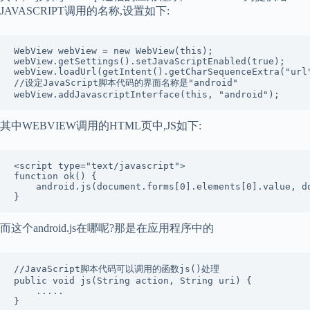
JAVASCRIPT调用的名称,设置如下:
WebView webView = new WebView(this); 

webView.getSettings().setJavaScriptEnabled(true); 

webView.loadUrl(getIntent().getCharSequenceExtra("url"
//设定JavaScript脚本代码的界面名称是"android" 

webView.addJavascriptInterface(this, "android"); 
其中WEBVIEW调用的HTML页中,JS如下:
<script type="text/javascript"> 

function ok() { 

    android.js(document.forms[0].elements[0].value, do
}
而这个android.js在哪呢?那是在应用程序中的
//JavaScript脚本代码可以调用的函数js()处理 

public void js(String action, String uri) { 

    .....

}