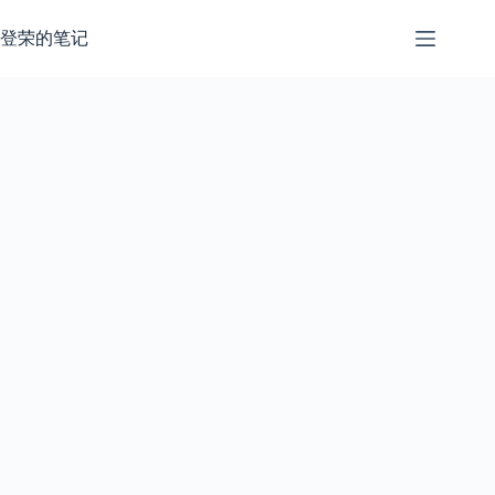
跳
过
登荣的笔记
内
容