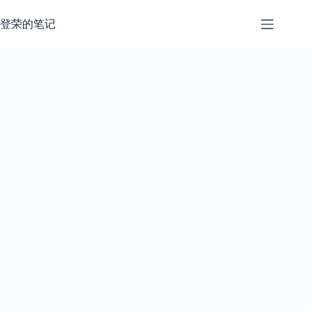
跳
过
登荣的笔记
内
容