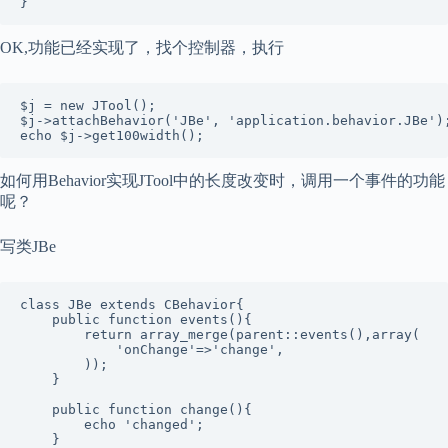
}
OK,功能已经实现了，找个控制器，执行
$j = new JTool();  

$j->attachBehavior('JBe', 'application.behavior.JBe');
echo $j->get100width();
如何用Behavior实现JTool中的长度改变时，调用一个事件的功能
呢？
写类JBe
class JBe extends CBehavior{  

    public function events(){  

        return array_merge(parent::events(),array(  

            'onChange'=>'change',  

        ));  

    }  

    public function change(){  

        echo 'changed';  

    }  
