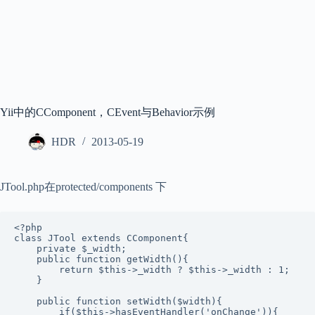
Yii中的CComponent，CEvent与Behavior示例
HDR
2013-05-19
JTool.php在protected/components 下
<?php  

class JTool extends CComponent{  

    private $_width;  

    public function getWidth(){  

        return $this->_width ? $this->_width : 1;   

    }  

    public function setWidth($width){  

        if($this->hasEventHandler('onChange')){  
