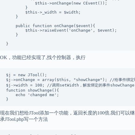
            $this->onChange(new CEvent());  

        }  

        $this->_width = $width;  

    }  

    public function onChange($event){  

        $this->raiseEvent('onChange', $event);  

    }  

}
OK，功能已经实现了,找个控制器，执行
$j = new JTool();  

$j->onChange = array($this, "showChange"); //给事件绑定h
$j->width = 100; //调用setWidth，解发绑定的事件showChange 
function showChange(){  

    echo 'changed me';  

}
现在我们想给JTool添加一个功能，返回长度的100倍,我们可以继
承JTool.php写一个方法