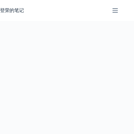
跳
过
登荣的笔记
内
容