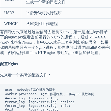
生成一个新的日志文件
USR2
平滑升级可执行程序
WINCH
从容关闭工作进程
有两种方式来通过这些信号去控制Nginx，第一是通过logs目录
下的nginx.pid查看当前运行的Nginx的进程ID，通过 kill –XXX
<pid> 来控制Nginx，其中XXX就是上表中列出的信号名。如果
你的系统中只有一个Nginx进程，那你也可以通过killall命令来完
成，例如运行killall –s HUP nginx 来让Nginx重新加载配置。
配置Nginx
先来看一个实际的配置文件：
user  nobody;#工作进程的属主 

worker_processes  4;#工作进程数，一般与CPU核数等同 

#error_log  logs/error.log;

#error_log  logs/error.log  notice;

#error_log  logs/error.log  info;

#pid        logs/nginx.pid;
