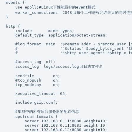
events {

    use epoll;#Linux下性能最好的event模式 

    worker_connections  2048;#每个工作进程允许最大的同时连接
}

http {

    include       mime.types;

    default_type  application/octet-stream;

    #log_format  main  '$remote_addr - $remote_user [$
    #                  '"$status" $body_bytes_sent "$h
    #                  '"$http_user_agent" "$http_x_fo
    #access_log  off;

    access_log  logs/access.log;#日志文件名 

    sendfile        on;

    #tcp_nopush     on;

    tcp_nodelay     on;

    keepalive_timeout  65;

    include gzip.conf;

    #集群中的所有后台服务器的配置信息 

    upstream tomcats {

        server 192.168.0.11:8080 weight=10; 

        server 192.168.0.11:8081 weight=10;

        server 192.168.0.12:8080 weight=10;
