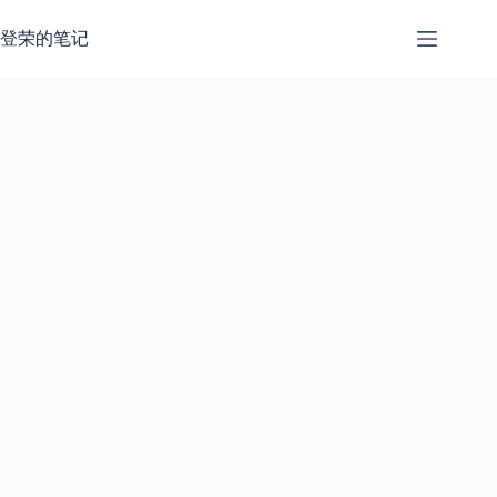
跳
过
登荣的笔记
内
容