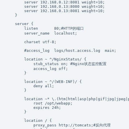
        server 192.168.0.12:8081 weight=10;

        server 192.168.0.13:8080 weight=10; 

        server 192.168.0.13:8081 weight=10;

    }

    server {

        listen       80;#HTTP的端口 

        server_name  localhost;

        charset utf-8;

        #access_log  logs/host.access.log  main;

        location ~ ^/NginxStatus/ {

            stub_status on; #Nginx状态监控配置 

            access_log off;

        }

        location ~ ^/(WEB-INF)/ {

            deny all;

        }

        location ~* \.(htm|html|asp|php|gif|jpg|jpeg|
            root /opt/webapp;

            expires 24h;

        }

        location / {

            proxy_pass http://tomcats;#反向代理 
