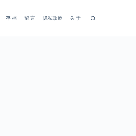
存 档
留 言
隐私政策
关 于