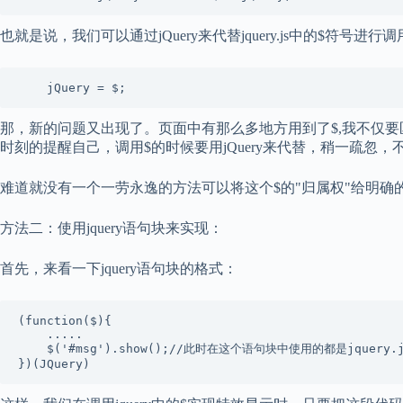
也就是说，我们可以通过jQuery来代替jquery.js中的$符号
那，新的问题又出现了。页面中有那么多地方用到了$,我不仅要区分到
时刻的提醒自己，调用$的时候要用jQuery来代替，稍一疏
难道就没有一个一劳永逸的方法可以将这个$的"归属权"给明确
方法二：使用jquery语句块来实现：
首先，来看一下jquery语句块的格式：
(function($){

	.....

	$('#msg').show();//此时在这个语句块中使用的都是jquery.js中定义的$.
