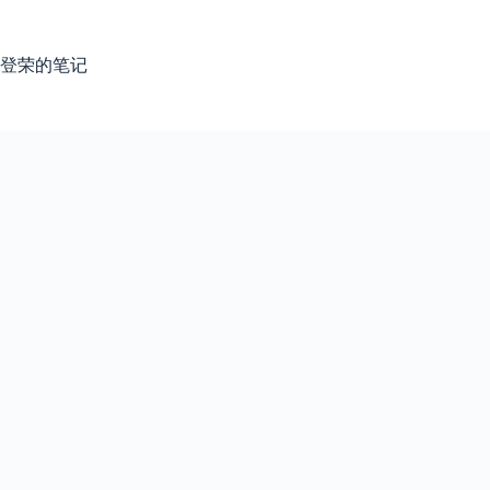
跳
过
内
登荣的笔记
容