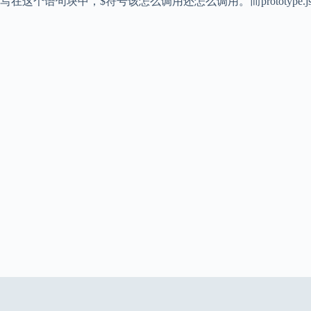
写在这个语句块中，$符号该怎么调用还怎么调用。而prototyp