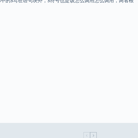
e.js中的$写在语句块外，$符号也是该怎么调用怎么调用，两者根