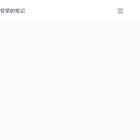
跳
过
登荣的笔记
内
容