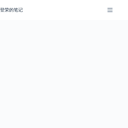
跳
过
登荣的笔记
内
容