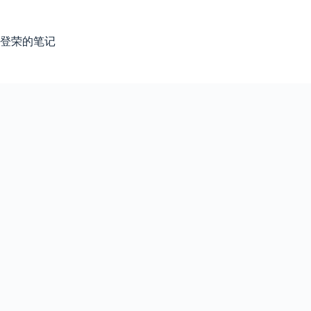
跳
过
内
登荣的笔记
容