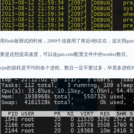
用flask做测试的时候，2000个连接用了将近6秒左右，这次用gu
要是还想提高速度，可以改gun.conf配置文件中的worker数目。
cpu的损耗是平均到各个进程。数目一定不要过多，毕竟多进程