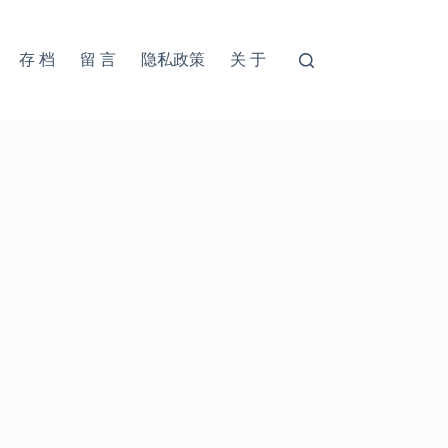
存 档
留 言
隐私政策
关 于