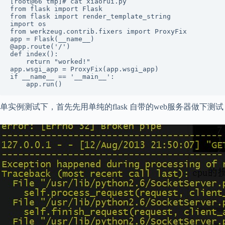
[root@66 tmp]# cat xiaorui.py

from flask import Flask

from flask import render_template_string

import os

from werkzeug.contrib.fixers import ProxyFix

app = Flask(__name__)

@app.route('/')

def index():

    return "worked!"

app.wsgi_app = ProxyFix(app.wsgi_app)

if __name__ == '__main__':

单实例测试下，首先先用单纯的flask 自带的web服务器做下测